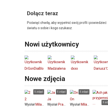
Dołącz teraz
Poświęć chwilę, aby wypełnić swój profil i powiedzieć
światu o sobie i kogo szukasz.
Nowi użytkownicy
DrGonDiaBlo
Madzialena
dxxx
Dariusz1
Nowe zdjęcia
5 zdjęć
5 zdjęć
5 zdjęć
2
Ja
On
3 zd
Wysłał
Milana90
Wysłał
PrawyDżentelmen
Wysłał
Milana90