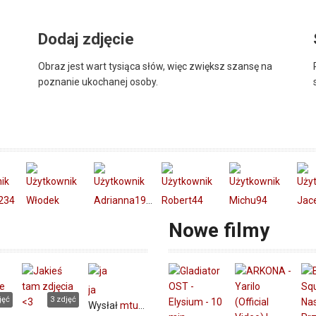
Dodaj zdjęcie
Obraz jest wart tysiąca słów, więc zwiększ szansę na
poznanie ukochanej osoby.
234
Włodek
Adrianna19933
Robert44
Michu94
Jac
Nowe filmy
ja
jęć
3 zdjęć
Wysłał
mtuchol