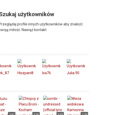
Szukaj użytkowników
Przeglądaj profile innych użytkowników aby znaleźć
swoją miłość. Nawiąż kontakt.
ek_87
Hiszpani8
Isa76
Julia.90
3:42
3:36
3:03
0:29