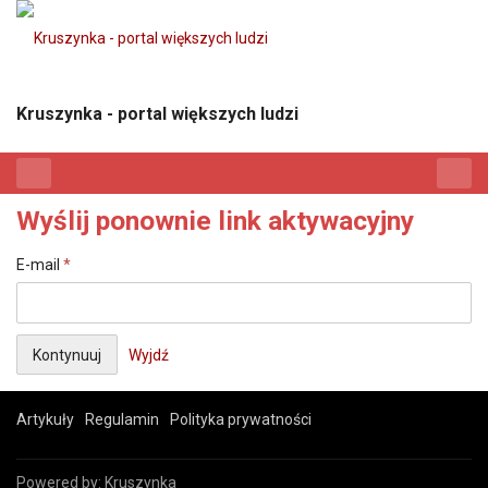
Kruszynka - portal większych ludzi
Wyślij ponownie link aktywacyjny
E-mail
*
Wyjdź
Artykuły
Regulamin
Polityka prywatności
Powered by:
Kruszynka