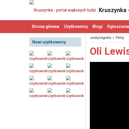
Kruszynka -
Strona główna
Użytkownicy
Blogi
Ogłoszenia
Justynagreta
»
Filmy
Nowi użytkownicy
Oli Lew