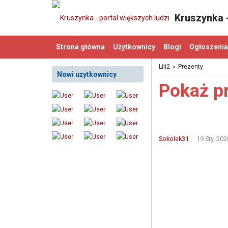
Kruszynka -
Strona główna
Użytkownicy
Blogi
Ogłoszenia
Lili2
»
Prezenty
Nowi użytkownicy
Pokaż p
Sokolek31
19 Sty, 202