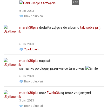
2:38
6 Lis, 2023
Brak polubień
marek30pila
dodał/a zdjęcie do albumu
taki sobie ja :)
:
6 Lis, 2023
7 polubień
marek30pila
napisał:
siemanko po dlugiej przerwie co tam u was
6 Lis, 2023
Brak polubień
marek30pila
oraz
Ewela36
są teraz znajomymi.
3 Lis, 2023
Brak polubień