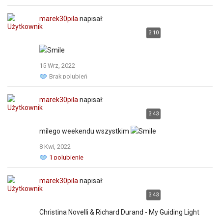
marek30pila
napisał:
3:10
15 Wrz, 2022
Brak polubień
marek30pila
napisał:
3:43
milego weekendu wszystkim
8 Kwi, 2022
1 polubienie
marek30pila
napisał:
3:43
Christina Novelli & Richard Durand - My Guiding Light