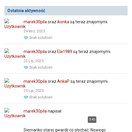
Ostatnia aktywność
marek30pila
oraz
ikonka
są teraz znajomymi.
29 Wrz, 2025
Brak polubień
marek30pila
oraz
Ela1989
są teraz znajomymi.
25 Lip, 2025
Brak polubień
marek30pila
oraz
AnkaP
są teraz znajomymi.
25 Lip, 2025
Brak polubień
marek30pila
napisał:
3:45
Siemanko starej gwardii co słychać. Nowego