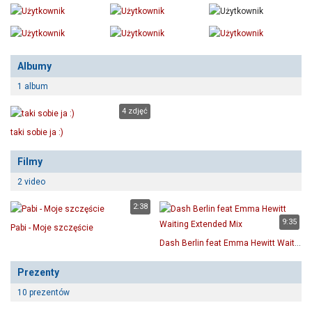
Albumy
1 album
4 zdjęć
taki sobie ja :)
Filmy
2 video
2:38
9:35
Pabi - Moje szczęście
Dash Berlin feat Emma Hewitt Waiting Extended Mix
Prezenty
10 prezentów